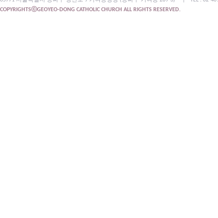
05771 서울특별시 송파구 양산로 9 거여동성당 (송파구 거여동 289-3)
|
TEL : 02-4
COPYRIGHTSⓒGEOYEO-DONG CATHOLIC CHURCH ALL RIGHTS RESERVED.