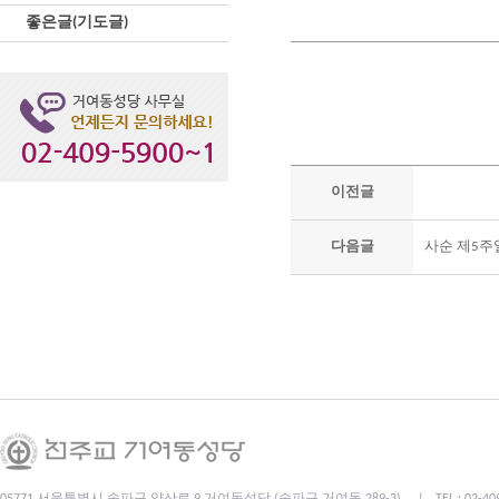
좋은글(기도글)
이전글
다음글
사순 제5주