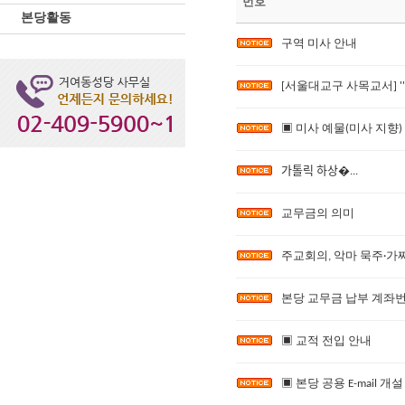
번호
본당활동
구역 미사 안내
[서울대교구 사목교서] '
▣ 미사 예물(미사 지향)
가톨릭 하상�...
교무금의 의미
주교회의, 악마 묵주·가
본당 교무금 납부 계좌
▣ 교적 전입 안내
▣ 본당 공용 E-mail 개설