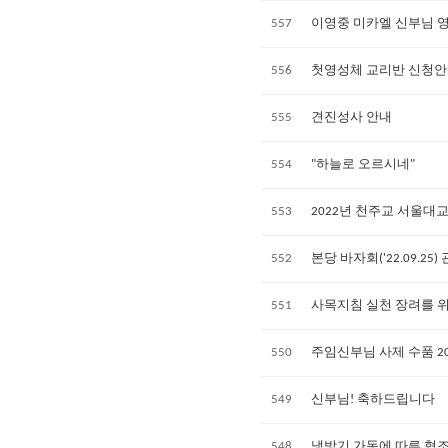
557
이영중 미카엘 신부님 
556
첫영성체 교리반 신청
555
견진성사 안내
554
"하늘로 오르시네"
553
2022년 천주교 서울대
552
본당 바자회('22.09.25)
551
사목지침 실천 장려를 위
550
주임신부님 사제 수품 2
549
신부님! 축하드립니다
548
냉방기 가동에 따른 협