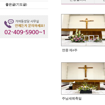
좋은글(기도글)
연중 제4주
주님세례축일